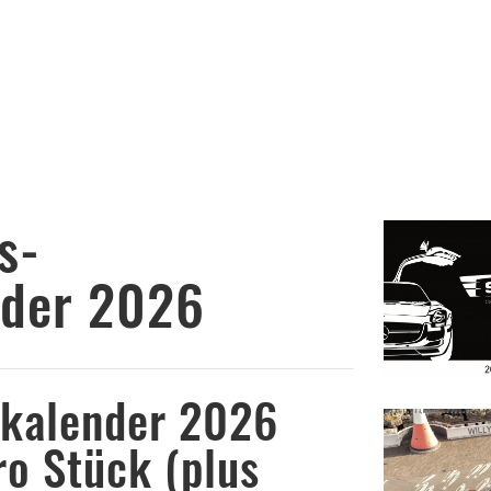
hres-
nder 2026
skalender 2026
ro Stück (plus