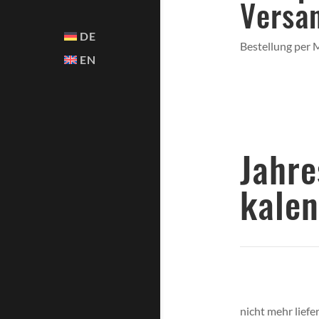
Versa
DE
Bestellung per M
EN
Ja
kale
nicht mehr liefe