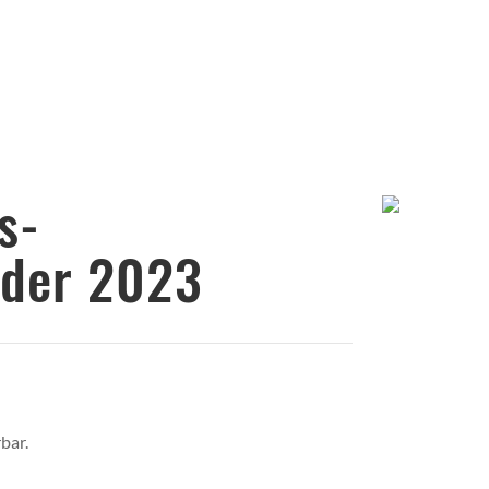
hres-
nder 2023
bar.