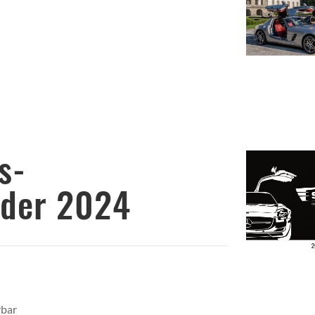
hres-
nder 2024
rbar