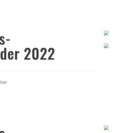
hres-
nder 2022
rbar
res-