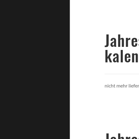
Ja
kale
nicht mehr liefe
Jah