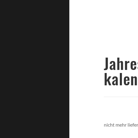
Ja
kale
nicht mehr liefer