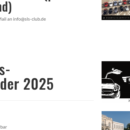
nd)
ail an info@sls-club.de
hres-
nder 2025
rbar